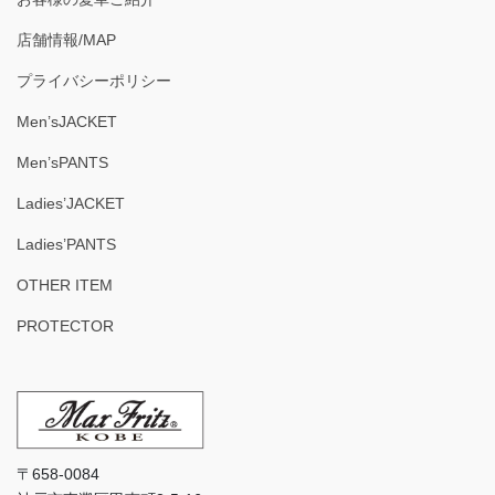
店舗情報/MAP
プライバシーポリシー
Men’sJACKET
Men’sPANTS
Ladies’JACKET
Ladies’PANTS
OTHER ITEM
PROTECTOR
〒658-0084