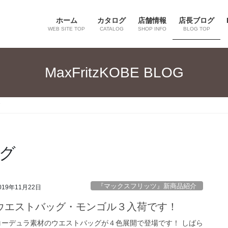
ホーム
カタログ
店舗情報
店長ブログ
WEB SITE TOP
CATALOG
SHOP INFO
BLOG TOP
MaxFritzKOBE BLOG
グ
『マックスフリッツ』新商品紹介
019年11月22日
ウエストバッグ・モンゴル３入荷です！
コーデュラ素材のウエストバッグが４色展開で登場です！ しばら