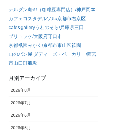
ナルダン珈琲（珈琲豆専門店）/神戸岡本
カフェコスタデルソル/京都市右京区
cafe&galleryうわのそら/兵庫県三田
ブリュッケ/大阪府守口市
京都祇園みかく/京都市東山区祇園
山のパン屋 ダディーズ・ベーカリー/西宮
市山口町船坂
月別アーカイブ
2026年8月
2026年7月
2026年6月
2026年5月