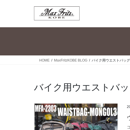
コ
ナ
ン
ビ
テ
ゲ
ン
ー
ツ
シ
へ
ョ
ス
ン
キ
に
ッ
移
HOME
MaxFritzKOBE BLOG
バイク用ウエストバッグ
プ
動
バイク用ウエストバッ
2