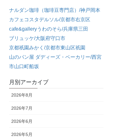
ナルダン珈琲（珈琲豆専門店）/神戸岡本
カフェコスタデルソル/京都市右京区
cafe&galleryうわのそら/兵庫県三田
ブリュッケ/大阪府守口市
京都祇園みかく/京都市東山区祇園
山のパン屋 ダディーズ・ベーカリー/西宮
市山口町船坂
月別アーカイブ
2026年8月
2026年7月
2026年6月
2026年5月