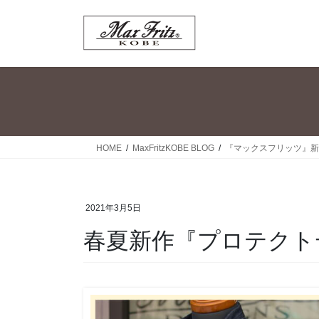
コ
ナ
ン
ビ
テ
ゲ
ン
ー
ツ
シ
へ
ョ
ス
ン
キ
に
ッ
移
HOME
MaxFritzKOBE BLOG
『マックスフリッツ』新
プ
動
2021年3月5日
春夏新作『プロテクト