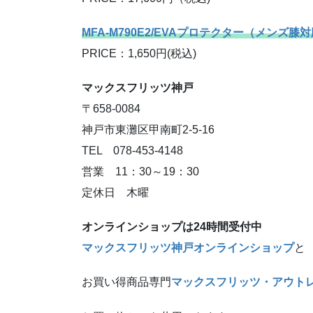
膝部分には、別売の膝プロテクター[
MFA-M7
高めます。
※市販のプロテクターでもサイズが合えば流
MFP-2283/３Ｄエアインテークパンツ（メン
COLOR：ベージュ/オリーブ
SIZE：S(44)/M(46)
PRICE：17,600円（税込)
MFA-M790E2/EVAプロテクター（メンズ膝対