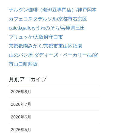
ナルダン珈琲（珈琲豆専門店）/神戸岡本
カフェコスタデルソル/京都市右京区
cafe&galleryうわのそら/兵庫県三田
ブリュッケ/大阪府守口市
京都祇園みかく/京都市東山区祇園
山のパン屋 ダディーズ・ベーカリー/西宮
市山口町船坂
月別アーカイブ
2026年8月
2026年7月
2026年6月
2026年5月