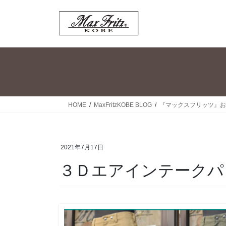
コ
ナ
ン
ビ
テ
ゲ
ン
ー
ツ
シ
へ
ョ
ス
ン
キ
に
ッ
移
HOME
MaxFritzKOBE BLOG
『マックスフリッツ』お
プ
動
2021年7月17日
３Ｄエアインテークパ