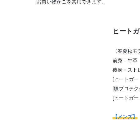
PRICE：1,650円(税込)
マックスフリッツ神戸
〒658-0084
神戸市東灘区甲南町2-5-16
TEL 078-453-4148
営業 11：30～19：30
定休日 木曜
オンラインショップは24時間受付中
マックスフリッツ神戸オンラインショップ
と
お買い得商品専門
マックスフリッツ・アウト
お買い物かごを共用できます。