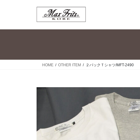
コ
ナ
ン
ビ
テ
ゲ
ン
ー
ツ
シ
へ
ョ
ス
ン
キ
に
ッ
移
HOME
OTHER ITEM
２パックＴシャツ/MFT-2490
プ
動